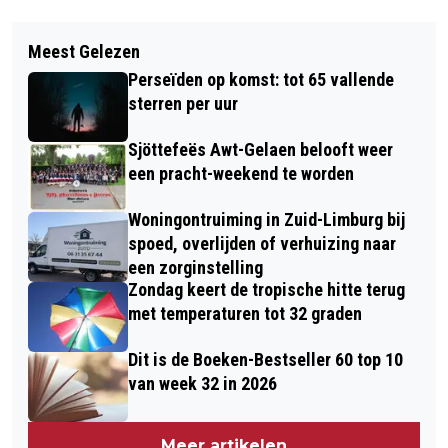
Vorig artikel
Volgend artikel
BENOEMING GEMEENTELIJK
Meest Gelezen
BENT OF KENT U EEN STARTENDE
LIJKSCHOUWER
Perseïden op komst: tot 65 vallende
ONDERNEMER?
sterren per uur
Sjöttefeës Awt-Gelaen belooft weer
een pracht-weekend te worden
Woningontruiming in Zuid-Limburg bij
spoed, overlijden of verhuizing naar
een zorginstelling
Zondag keert de tropische hitte terug
met temperaturen tot 32 graden
Dit is de Boeken-Bestseller 60 top 10
van week 32 in 2026
Meer artikelen