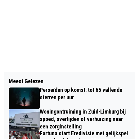
Vorig artikel
Volgend artikel
GRENSREGIO COMPACT #20: VAN EEN
Meest Gelezen
HOOP
SELFKANTVISIE TOT EEN MAASEIKS
Perseïden op komst: tot 65 vallende
CAFÉ-CONSULAAT!
sterren per uur
Woningontruiming in Zuid-Limburg bij
spoed, overlijden of verhuizing naar
een zorginstelling
Fortuna start Eredivisie met gelijkspel