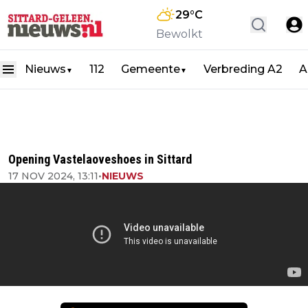
29
°C
Bewolkt
Nieuws
112
Gemeente
Verbreding A2
A
▼
▼
Opening Vastelaoveshoes in Sittard
17 NOV 2024, 13:11
•
NIEUWS