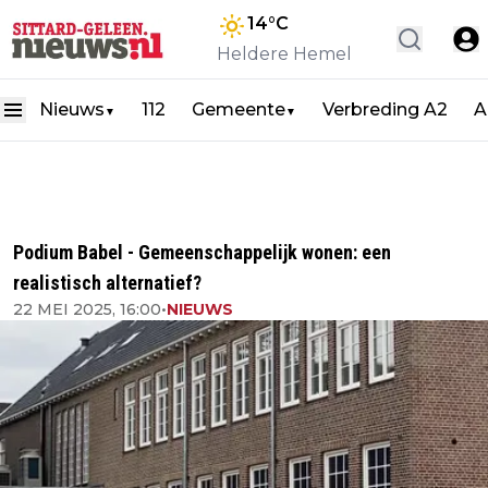
14
°C
Heldere Hemel
Nieuws
112
Gemeente
Verbreding A2
A
▼
▼
Podium Babel - Gemeenschappelijk wonen: een
realistisch alternatief?
22 MEI 2025, 16:00
•
NIEUWS