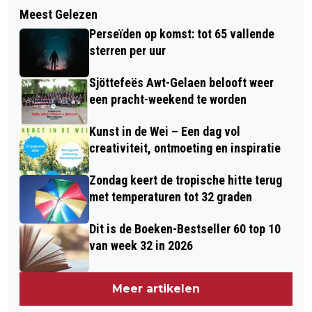
Volgend artikel
ACHTSTE RACE: FORMULE 1-CIRCUS
Meest Gelezen
HUURCOMMISSIE KRIJGT FORS MEER
DOET MONACO AAN
Perseïden op komst: tot 65 vallende
KLACHTEN, VOORAL OVER
sterren per uur
ONDERHOUD
Sjöttefeës Awt-Gelaen belooft weer
een pracht-weekend te worden
Kunst in de Wei – Een dag vol
creativiteit, ontmoeting en inspiratie
Zondag keert de tropische hitte terug
met temperaturen tot 32 graden
Dit is de Boeken-Bestseller 60 top 10
van week 32 in 2026
Meer artikelen