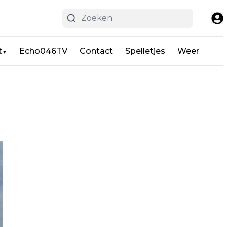
t
Echo046TV
Contact
Spelletjes
Weer
▼