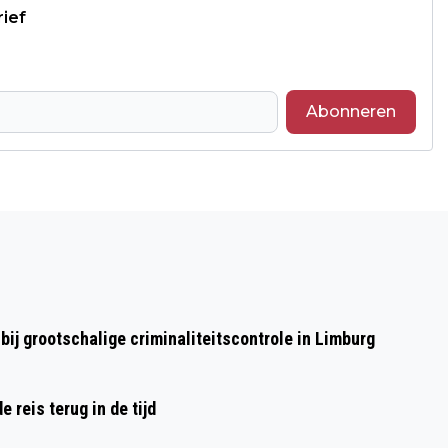
rief
Abonneren
Volgend artikel
DONDERDAG- EN VRIJDAGNACHT
ONDERHOUD WILLEM
ALEXANDERTUNNEL
ij grootschalige criminaliteitscontrole in Limburg
reis terug in de tijd