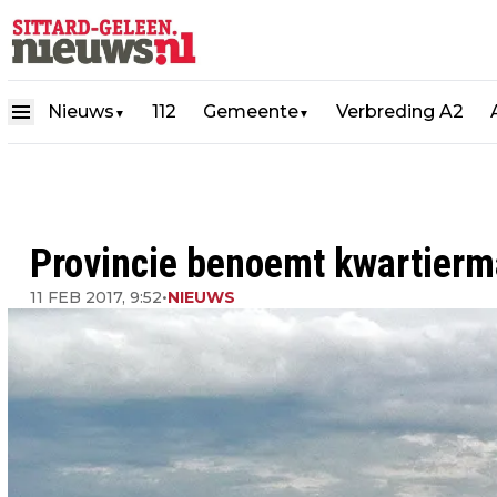
Nieuws
112
Gemeente
Verbreding A2
▼
▼
Provincie benoemt kwartierm
11 FEB 2017, 9:52
•
NIEUWS