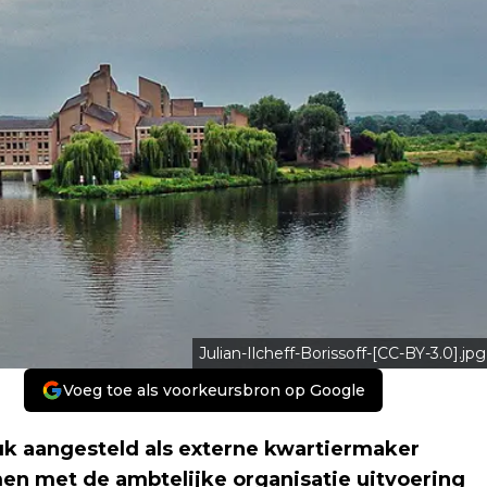
Julian-Ilcheff-Borissoff-[CC-BY-3.0].jpg
Voeg toe als voorkeursbron op Google
uk aangesteld als externe kwartiermaker
men met de ambtelijke organisatie uitvoering