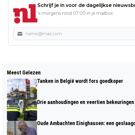
Schrijf je in voor de dagelijkse nieuwsb
's morgens rond 07:00 in je mailbox
Vorig artikel
Meest Gelezen
GLADHEID DOOR SNEEUW
Tanken in België wordt fors goedkoper
Drie aanhoudingen en veertien bekeuringen b
Oude Ambachten Einighausen: een geslaagde 