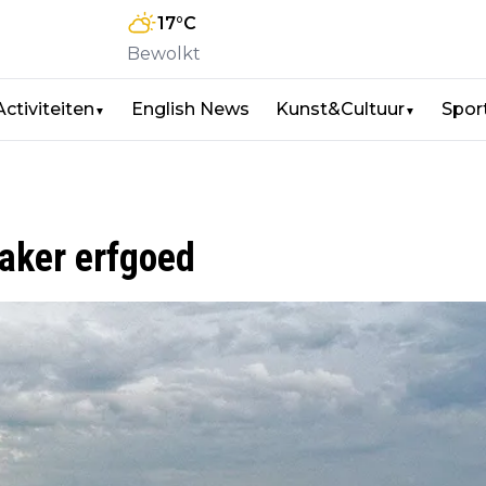
17
°C
Bewolkt
Activiteiten
English News
Kunst&Cultuur
Spor
▼
▼
aker erfgoed