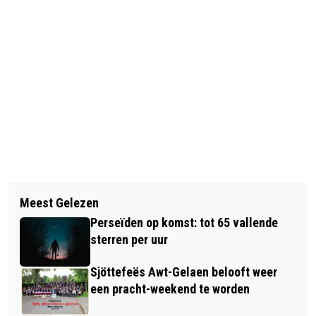
Vorig artikel
Volgend artikel
RAADSVERGADERING 26 JANUARI
Meest Gelezen
TRUMKE & TRÖÖTJE EN DE LIMBOURG
Perseïden op komst: tot 65 vallende
ZETTEN PRINS IN DE SCHIJNWERPERS
sterren per uur
Sjöttefeës Awt-Gelaen belooft weer
een pracht-weekend te worden