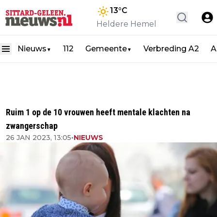
13
°C
Heldere Hemel
Nieuws
112
Gemeente
Verbreding A2
A
▼
▼
Ruim 1 op de 10 vrouwen heeft mentale klachten na
zwangerschap
26 JAN 2023, 13:05
•
NIEUWS