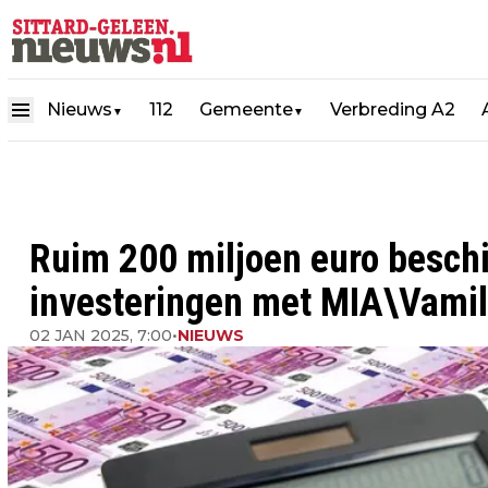
Nieuws
112
Gemeente
Verbreding A2
▼
▼
Ruim 200 miljoen euro beschi
investeringen met MIA\Vamil
02 JAN 2025, 7:00
•
NIEUWS