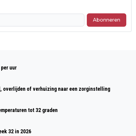
Abonneren
Volgend artikel
NIEUWE VACATURES IN SITTARD-
 per uur
GELEEN EN OMGEVING - 2 JANUARI
2025
 overlijden of verhuizing naar een zorginstelling
temperaturen tot 32 graden
eek 32 in 2026