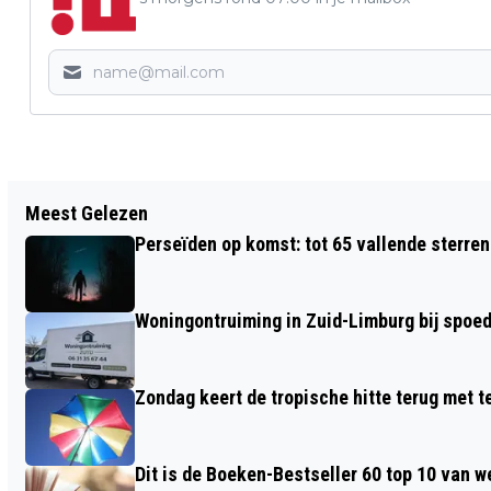
Vorig artikel
Meest Gelezen
ECONOMIE GROEIT MET 0,8 PROCENT IN
Perseïden op komst: tot 65 vallende sterren
DERDE KWARTAAL 2024
Woningontruiming in Zuid-Limburg bij spoed,
Zondag keert de tropische hitte terug met 
Dit is de Boeken-Bestseller 60 top 10 van w