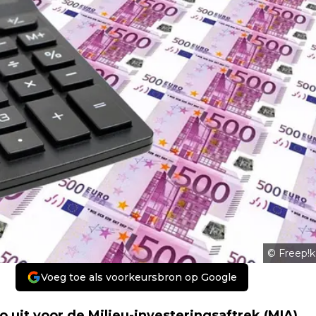
© Freep!k
Voeg toe als voorkeursbron op Google
o uit voor de Milieu-investeringsaftrek (MIA)