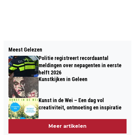
Vorig artikel
Volgend artikel
HELFT BELGISCHE INTERCITY'S VALT
Meest Gelezen
VEH: TERUGVERDIENTIJD
MAANDAG UIT DOOR STAKING
Politie registreert recordaantal
ZONNEPANELEN STIJGT NAAR 20
meldingen over nepagenten in eerste
JAAR
helft 2026
Kunstkijken in Geleen
Kunst in de Wei – Een dag vol
creativiteit, ontmoeting en inspiratie
Meer artikelen