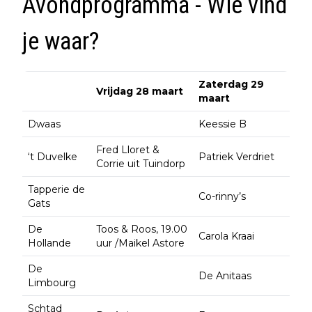
Avondprogramma - Wie vind
je waar?
Zaterdag 29
Vrijdag 28 maart
maart
Dwaas
Keessie B
Fred Lloret &
‘t Duvelke
Patriek Verdriet
Corrie uit Tuindorp
Tapperie de
Co-rinny’s
Gats
De
Toos & Roos, 19.00
Carola Kraai
Hollande
uur /Maikel Astore
De
De Anitaas
Limbourg
Schtad