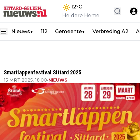
12
°C
Heldere Hemel
Nieuws
112
Gemeente
Verbreding A2
A
▼
▼
Smartlappenfestival Sittard 2025
15 MRT 2025, 18:00
•
NIEUWS