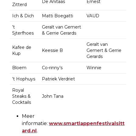
De Anitaas
Ernest
Zitterd
Ich & Dich
Matti Boegatti
VAUD
’t
Geralt van Gemert
Sjterfhoes
& Gerrie Gerards
Geralt van
Kafee de
Keessie B
Gemert & Gerrie
Kup
Gerards
Bloem
Co-rinny’s
Winnie
’t Hophuys
Patriek Verdriet
Royal
Steaks &
John Tana
Cocktails
Meer
informatie:
www.smartlappenfestivalsitt
ard.nl
.