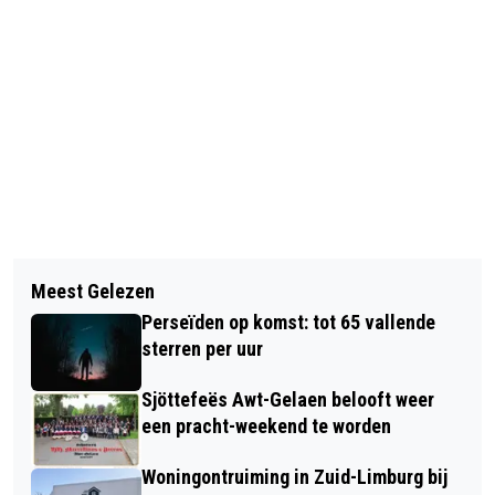
Vorig artikel
Volgend artikel
KLEESJ-REÜNIE IN DOUBLETREE BY
Meest Gelezen
GEORGE RUSSELL DERDE IN VRIJE
HILTON, OFTEWEL HET OUDE
Perseïden op komst: tot 65 vallende
TRAINING, VERSTAPPEN VIJFDE
SCHOOLGEBOUW AAN DE PARKLAAN 4
sterren per uur
IN SITTARD
Sjöttefeës Awt-Gelaen belooft weer
een pracht-weekend te worden
Woningontruiming in Zuid-Limburg bij