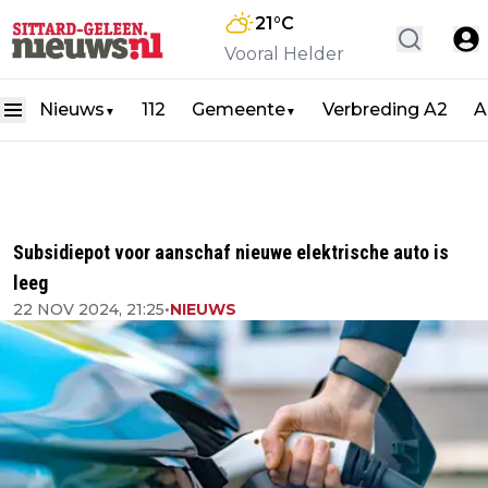
21
°C
Vooral Helder
Nieuws
112
Gemeente
Verbreding A2
A
▼
▼
Subsidiepot voor aanschaf nieuwe elektrische auto is
leeg
22 NOV 2024, 21:25
•
NIEUWS