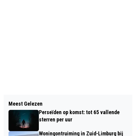
Vorig artikel
Volgend artikel
GROOTSCHALIGE PILOT NETBEWUST
Meest Gelezen
ONDERZOEKERS ZIEN OVERLAP IN
LADEN MAAKT VERSCHUIVING
Perseïden op komst: tot 65 vallende
AANLEG VOOR ADHD EN
LAADPIEK MOGELIJK
sterren per uur
LEERSTOORNISSEN
Woningontruiming in Zuid-Limburg bij