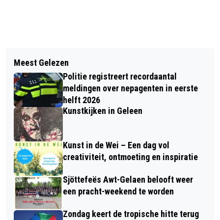
Vorig artikel
Volgend artikel
TYPOSCRIPT VAN DER HEIJDEN
Meest Gelezen
AANPAK VRI KRUISPUNT RIJKSWEG
VANAF 19 MAART VERKRIJGBAAR
Politie registreert recordaantal
ZUID-HOLLEWEG-AGRICOLASTRAAT
meldingen over nepagenten in eerste
IN SITTARD
helft 2026
Kunstkijken in Geleen
Kunst in de Wei – Een dag vol
creativiteit, ontmoeting en inspiratie
Sjöttefeës Awt-Gelaen belooft weer
een pracht-weekend te worden
Zondag keert de tropische hitte terug