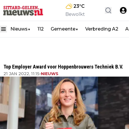
23
°C
Bewolkt
Nieuws
112
Gemeente
Verbreding A2
A
▼
▼
Top Employer Award voor Hoppenbrouwers Techniek B.V.
21 JAN 2022, 11:15
•
NIEUWS