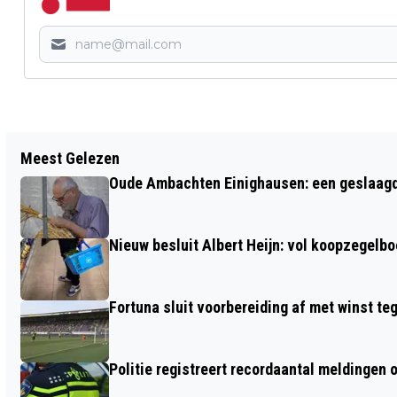
Vorig artikel
Meest Gelezen
WEDSTRIJDPROGRAMMA SNACKPOINT
Oude Ambachten Einighausen: een geslaagde 
EATERS LIMBURG SEIZOEN 2024-2025
Nieuw besluit Albert Heijn: vol koopzegelb
Fortuna sluit voorbereiding af met winst te
Politie registreert recordaantal meldingen 