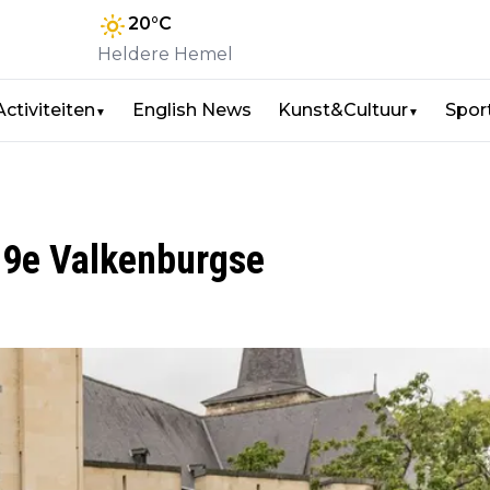
20
°C
Heldere Hemel
Activiteiten
English News
Kunst&Cultuur
Spor
▼
▼
t 9e Valkenburgse