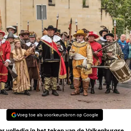
Voeg toe als voorkeursbron op Google
er volledig in het teken van de Valkenburgse