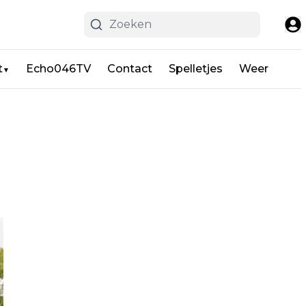
t
Echo046TV
Contact
Spelletjes
Weer
▼