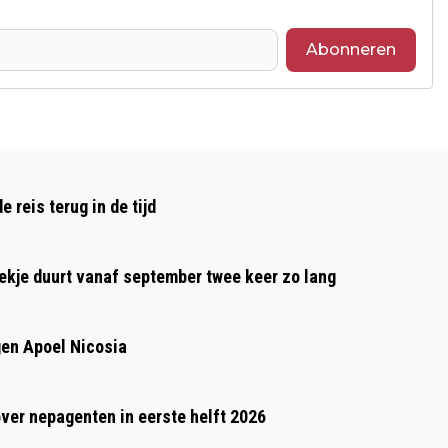
Abonneren
Volgend artikel
PAUL VAN LOO ZINGT EN VERTELT IN
reis terug in de tijd
HET OUDE SALVIUSKERKJE IN
LIMBRICHT
oekje duurt vanaf september twee keer zo lang
gen Apoel Nicosia
over nepagenten in eerste helft 2026