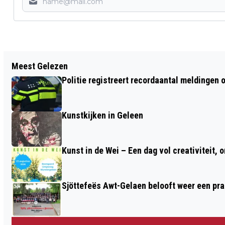
Vorig artikel
Meest Gelezen
KABINET KOMT MET WET TEGEN
Politie registreert recordaantal meldingen 
PESTEN VAN LEERLINGEN EN DOCENTEN
Kunstkijken in Geleen
Kunst in de Wei – Een dag vol creativiteit, 
Sjöttefeës Awt-Gelaen belooft weer een pr