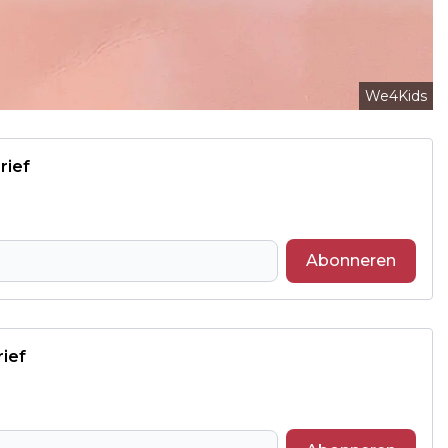
We4Kids
rief
Abonneren
rief