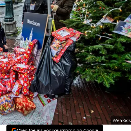
We4Kids
Voeg toe als voorkeursbron op Google