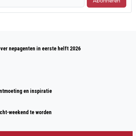
Abonneren
Volgend artikel
NIEMAND WEET WELKE BEDRIJVEN PFAS
over nepagenten in eerste helft 2026
GEBRUIKEN
ontmoeting en inspiratie
acht-weekend te worden