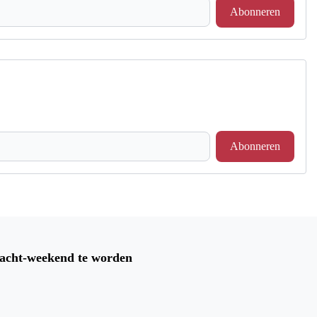
Abonneren
Abonneren
Volgend artikel
VIDEO: HISTORIEHUIS VAN DE
pracht-weekend te worden
MAASVALLEI DEEL 1