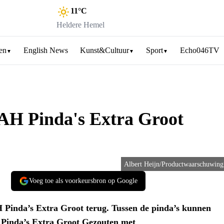
11
°C
Heldere Hemel
ten
English News
Kunst&Cultuur
Sport
Echo046TV
▼
▼
▼
 AH Pinda's Extra Groot
Albert Heijn/Productwaarschuwing
Voeg toe als voorkeursbron op Google
 Pinda’s Extra Groot terug. Tussen de pinda’s kunnen
AH Pinda’s Extra Groot Gezouten met