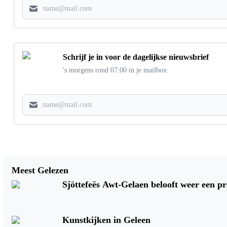
Schrijf je in voor de dagelijkse nieuwsbrief
's morgens rond 07:00 in je mailbox
Vorig artikel
Meest Gelezen
NAMEN BEOOGD COLLEGE
Sjöttefeës Awt-Gelaen belooft weer een 
SITTARD-GELEEN BEKEND
Kunstkijken in Geleen