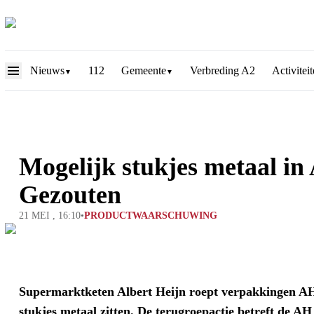
Nieuws
112
Gemeente
Verbreding A2
Activitei
▼
▼
Mogelijk stukjes metaal in
Gezouten
21 MEI , 16:10
•
PRODUCTWAARSCHUWING
Supermarktketen Albert Heijn roept verpakkingen AH
stukjes metaal zitten. De terugroepactie betreft de 