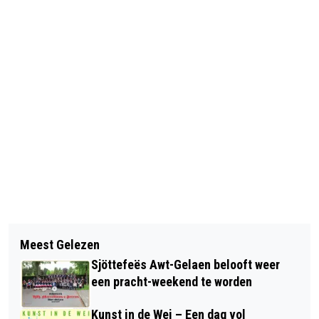
Vorig artikel
Volgend artikel
RUSTIGER ZOMERWEER KOMENDE
Meest Gelezen
WERKZAAMHEDEN VIADUCT
WEEK NA UITZONDERLIJK HITTE
Sjöttefeës Awt-Gelaen belooft weer
GRAETHEIDE: NACHTAFSLUITINGEN
een pracht-weekend te worden
OP A2 EN BERGERWEG
Kunst in de Wei – Een dag vol