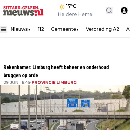
17
°C
Heldere Hemel
Nieuws
112
Gemeente
Verbreding A2
A
▼
▼
Rekenkamer: Limburg heeft beheer en onderhoud
bruggen op orde
29 JUN , 6:45
•
PROVINCIE LIMBURG