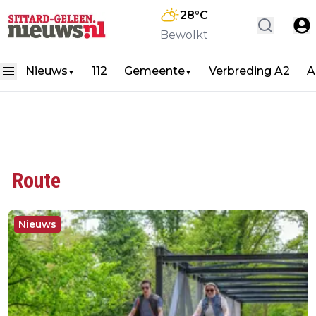
28
°C
Bewolkt
Nieuws
112
Gemeente
Verbreding A2
A
▼
▼
Route
Nieuws