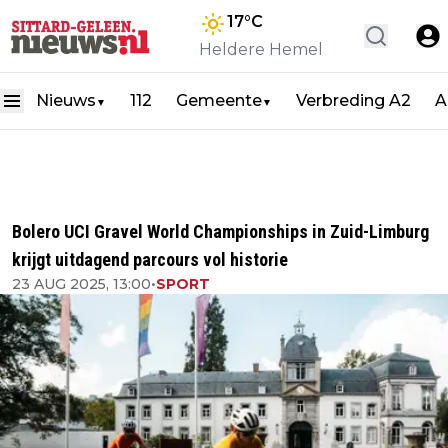
17
°C
Heldere Hemel
Nieuws
112
Gemeente
Verbreding A2
A
▼
▼
Bolero UCI Gravel World Championships in Zuid-Limburg
krijgt uitdagend parcours vol historie
23 AUG 2025, 13:00
•
SPORT