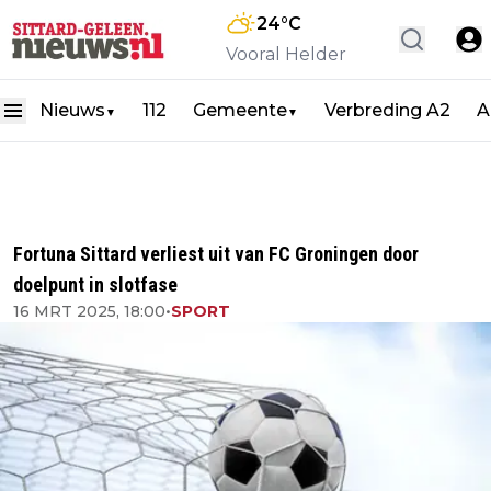
24
°C
Vooral Helder
Nieuws
112
Gemeente
Verbreding A2
A
▼
▼
Fortuna Sittard verliest uit van FC Groningen door
doelpunt in slotfase
16 MRT 2025, 18:00
•
SPORT