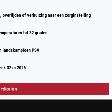
ZONDAG 22 JUNI WEER DOOR DE
BINNENSTAD
 overlijden of verhuizing naar een zorginstelling
temperaturen tot 32 graden
gen landskampioen PSV
eek 32 in 2026
rtikelen