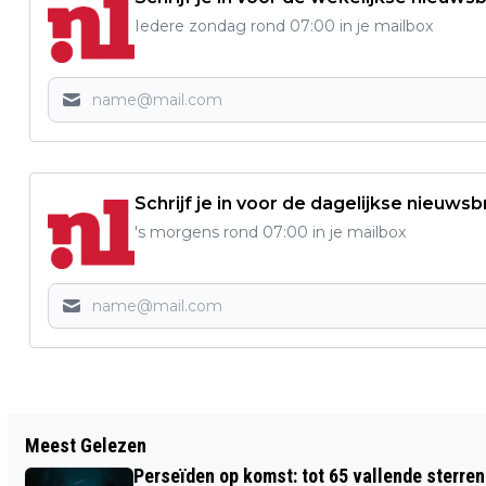
Iedere zondag rond 07:00 in je mailbox
Schrijf je in voor de dagelijkse nieuwsb
's morgens rond 07:00 in je mailbox
Vorig artikel
Meest Gelezen
CO₂-UITSTOOT IN NEDERLAND STIJGT
Perseïden op komst: tot 65 vallende sterren