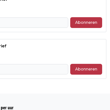
Abonneren
rief
Abonneren
Volgend artikel
SACRAMENTSPROCESSIE TREKT
 per uur