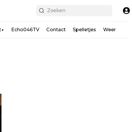
t
Echo046TV
Contact
Spelletjes
Weer
▼