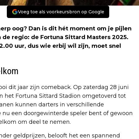
Voeg toe als voorkeursbron op Google
herp oog? Dan is dit hét moment om je pijlen
n de regio: de Fortuna Sittard Masters 2025.
.00 uur, dus wie erbij wil zijn, moet snel
elkom
i dit jaar zijn comeback. Op zaterdag 28 juni
n het Fortuna Sittard Stadion omgetoverd tot
banen kunnen darters in verschillende
je nu een doorgewinterde speler bent of gewoon
s welkom om deel te nemen.
onder geldprijzen, belooft het een spannend