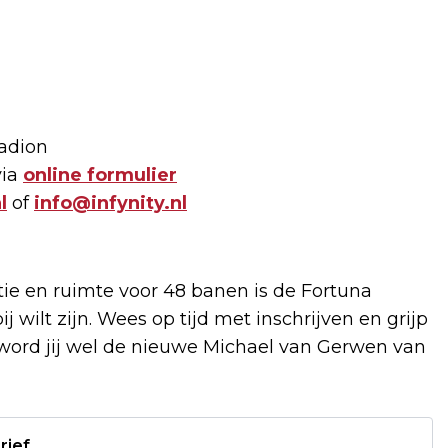
tadion
via
online formulier
l
of
info@infynity.nl
tie en ruimte voor 48 banen is de Fortuna
j wilt zijn. Wees op tijd met inschrijven en grijp
t word jij wel de nieuwe Michael van Gerwen van
rief