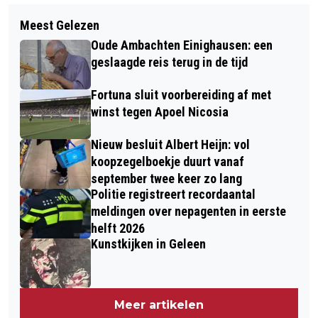
Volgend artikel
MINDER VAAK VWO-ADVIES
Meest Gelezen
PINKPOP 2024: KLAAR OM TE ROCKEN
BASISSCHOLIEREN NA
Oude Ambachten Einighausen: een
MET EEN EPISCHE LINE-UP EN
DOORSTROOMTOETS
geslaagde reis terug in de tijd
ONVERGETELIJKE ERVARING
Fortuna sluit voorbereiding af met
winst tegen Apoel Nicosia
Nieuw besluit Albert Heijn: vol
koopzegelboekje duurt vanaf
september twee keer zo lang
Politie registreert recordaantal
meldingen over nepagenten in eerste
helft 2026
Kunstkijken in Geleen
Meer artikelen