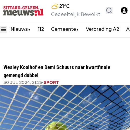
21
°C
Gedeeltelijk Bewolkt
Nieuws
112
Gemeente
Verbreding A2
A
▼
▼
Wesley Koolhof en Demi Schuurs naar kwartfinale
gemengd dubbel
30 JUL 2024, 21:25
•
SPORT