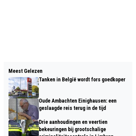
Vorig artikel
Volgend artikel
ACTIVITEITEN IN BOSS-PARK IN
Meest Gelezen
RADIOCAMPAGNE WAKKER DIER
SITTARD-OOST
Tanken in België wordt fors goedkoper
TEGEN 'SLOOPMELK'
Oude Ambachten Einighausen: een
geslaagde reis terug in de tijd
Drie aanhoudingen en veertien
bekeuringen bij grootschalige