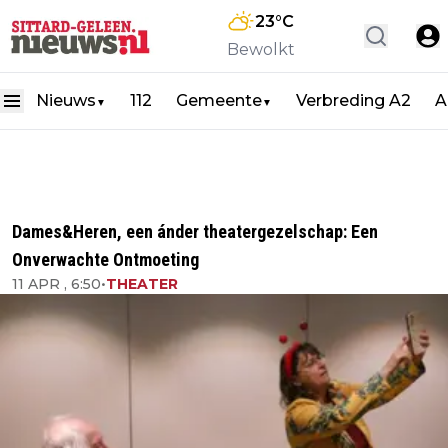
23
°C
Bewolkt
Nieuws
112
Gemeente
Verbreding A2
A
▼
▼
Dames&Heren, een ánder theatergezelschap: Een
Onverwachte Ontmoeting
11 APR , 6:50
•
THEATER