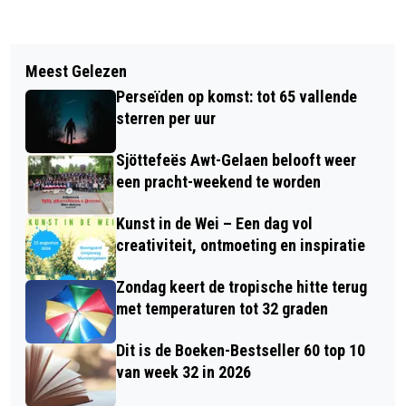
Vorig artikel
Volgend artikel
NIEUWE BOEK VAN NADA GOLIC UIT
Meest Gelezen
ZATERDAG NOG ZACHT WEER,
SITTARD VERSCHENEN: HAAR STILTE
Perseïden op komst: tot 65 vallende
ZONDAG DUIDELIJK FRISSER
- DE GEHEIMEN VAN EEN MOEDER
sterren per uur
Sjöttefeës Awt-Gelaen belooft weer
een pracht-weekend te worden
Kunst in de Wei – Een dag vol
creativiteit, ontmoeting en inspiratie
Zondag keert de tropische hitte terug
met temperaturen tot 32 graden
Dit is de Boeken-Bestseller 60 top 10
van week 32 in 2026