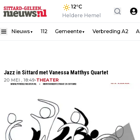
12
°C
Heldere Hemel
Nieuws
112
Gemeente
Verbreding A2
A
▼
▼
Jazz in Sittard met Vanessa Matthys Quartet
20 MEI , 18:49
•
THEATER