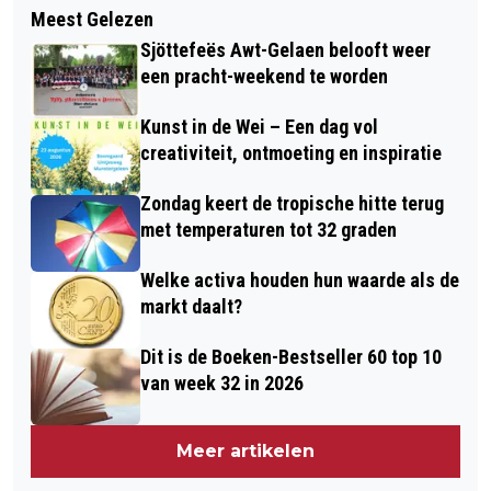
KONINKLIJKE ONDERSCHEIDING VOOR
Meest Gelezen
KIES JE VOOR EEN ELEKTRISCHE
RON DEMANDT UIT OBBICHT
Sjöttefeës Awt-Gelaen belooft weer
BOXSPRING?
een pracht-weekend te worden
Kunst in de Wei – Een dag vol
creativiteit, ontmoeting en inspiratie
Zondag keert de tropische hitte terug
met temperaturen tot 32 graden
Welke activa houden hun waarde als de
markt daalt?
Dit is de Boeken-Bestseller 60 top 10
van week 32 in 2026
Meer artikelen