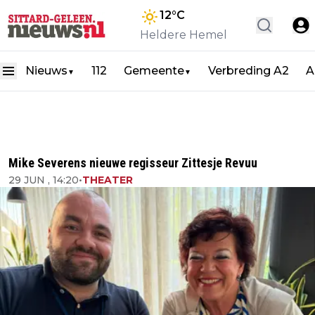
12
°C
Heldere Hemel
Nieuws
112
Gemeente
Verbreding A2
A
▼
▼
Mike Severens nieuwe regisseur Zittesje Revuu
29 JUN , 14:20
•
THEATER