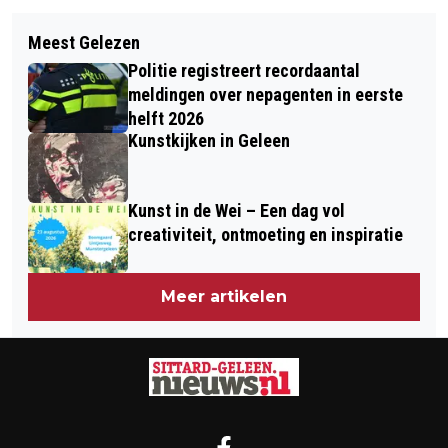
Volgend artikel
CHANGES TO YOUR WALLET FROM 1
Meest Gelezen
LANDELIJK VUURWERKVERBOD GELDT
JULY
Politie registreert recordaantal
TIJDENS KOMENDE JAARWISSELING
meldingen over nepagenten in eerste
helft 2026
Kunstkijken in Geleen
Kunst in de Wei – Een dag vol
creativiteit, ontmoeting en inspiratie
Meer artikelen