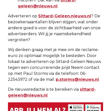
insturen? Dat kan via
sittard-
geleen@nieuws.nl
.
Adverteren op
Sittard-Geleen.nieuws.nl
? De
bezoekersaantallen blijven stijgen, wat onder
andere goed is voor de zichtbaarheid van onze
adverteerders. Wil jij je naamsbekendheid
vergroten?
Wij denken graag met je mee om de reclame-
euro zo optimaal mogelijk te besteden. Door
lokaal te adverteren op Sittard-Geleen Nieuws
tegen een concurrerende prijs! Neem contact
op met Paul Storms via de telefoon: 06-
22543972 of via de mail:
p.storms@nieuws.nl
.
De nieuwsredactie is te bereiken via
sittard-
geleen@nieuws.nl
.