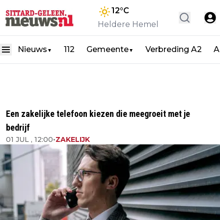
12
°C
Heldere Hemel
Nieuws
112
Gemeente
Verbreding A2
A
▼
▼
Een zakelijke telefoon kiezen die meegroeit met je
bedrijf
01 JUL , 12:00
•
ZAKELIJK