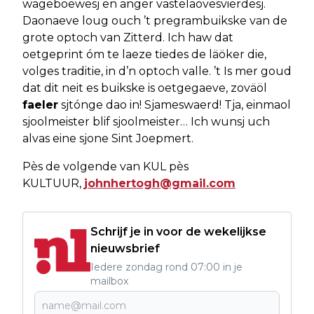
wageboewesj en anger vastelaovesvierdesj.
Daonaeve loug ouch ’t pregrambuikske van de
grote optoch van Zitterd. Ich haw dat
oetgeprint óm te laeze tiedes de läöker die,
volges traditie, in d’n optoch valle. ’t Is mer goud
dat dit neit es buikske is oetgegaeve, zoväöl
faeler
sjtónge dao in! Sjameswaerd! Tja, einmaol
sjoolmeister blif sjoolmeister… Ich wunsj uch
alvas eine sjone Sint Joepmert.
Pès de volgende van KUL pès
KULTUUR,
johnhertogh@gmail.com
Schrijf je in voor de wekelijkse
nieuwsbrief
Iedere zondag rond 07:00 in je
mailbox