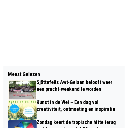
Vorig artikel
Volgend artikel
WATERVERBRUIK EN UITSTOOT
Meest Gelezen
ST. PATRICK’S DAY IN THE
BROEIKASGASSEN TOERISMESECTOR
Sjöttefeës Awt-Gelaen belooft weer
NETHERLANDS: A GREEN HOLIDAY
RELATIEF HOOG
een pracht-weekend te worden
FULL OF IRISH TRADITIONS
Kunst in de Wei – Een dag vol
creativiteit, ontmoeting en inspiratie
Zondag keert de tropische hitte terug