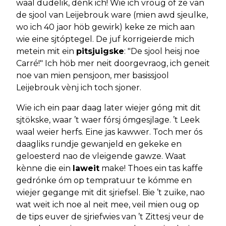
waal dudelik, dènk ich! Wie ich vroug of ze van
de sjool van Leijebrouk ware (mien awd sjeulke,
wo ich 40 jaor höb gewirk) keke ze mich aan
wie eine sjtóptegel. De juf korrigeierde mich
metein mit ein
pitsjuigske
: "De sjool heisj noe
Carré!" Ich höb mer neit doorgevraog, ich geneit
noe van mien pensjoon, mer basissjool
Leijebrouk vènj ich toch sjoner.
Wie ich ein paar daag later wiejer góng mit dit
sjtökske, waar ’t waer fórsj ómgesjlage. ’t Leek
waal weier herfs. Eine jas kawwer. Toch mer ós
daagliks rundje gewanjeld en gekeke en
geloesterd nao de vleigende gawze. Waat
kènne die ein
laweit
make! Thoes ein tas kaffe
gedrónke óm op tempratuur te kómme en
wiejer gegange mit dit sjriefsel. Bie ’t zuike, nao
wat weit ich noe al neit mee, veil mien oug op
de tips euver de sjriefwies van ’t Zittesj veur de