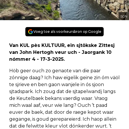
SGN
Voeg toe als voorkeursbron op Google
Van KUL pès KULTUUR, ein sjtökske Zittesj
van John Hertogh veur uch - Jaorgank 10
nómmer 4 - 17-3-2025.
Höb geer ouch zo genaote van die paar
zónnige daag? Ich haw eigelik geine zin óm väöl
te sjrieve en ben gaon wanjele in ós sjoon
sjtadspark. Ich zoug dat de sjtapelwandj langs
de Keutelbaek bekans vaerdig waar. Vraog
mich waal aaf, veur wie lang? Ouch ’t paad
euver de baek, dat door de raege kepot waar
gegange, is goud gerepareierd. Ich haop allein
dat die felwitte kleur vlot dónkerder wurt. ’t