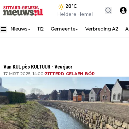
28
°C
Heldere Hemel
Nieuws
112
Gemeente
Verbreding A2
A
▼
▼
Van KUL pès KULTUUR - Veurjaor
17 MRT 2025, 14:00
•
ZITTERD-GELAEN-BÓR