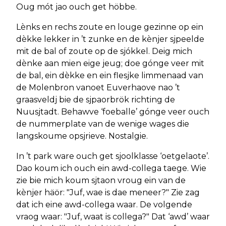
Oug mót jao ouch get höbbe.
Lènks en rechs zoute en louge gezinne op ein
dèkke lekker in ’t zunke en de kènjer sjpeelde
mit de bal of zoute op de sjókkel. Deig mich
dènke aan mien eige jeug; doe gónge veer mit
de bal, ein dèkke en ein flesjke limmenaad van
de Molenbron vanoet Euverhaove nao ’t
graasveldj bie de sjpaorbrök richting de
Nuusjtadt. Behawve ‘foeballe’ gónge veer ouch
de nummerplate van de wenige wages die
langskoume opsjrieve. Nostalgie.
In ’t park ware ouch get sjoolklasse ‘oetgelaote’.
Dao koum ich ouch ein awd-collega taege. Wie
zie bie mich koum sjtaon vroug ein van de
kènjer häör: "Juf, wae is dae meneer?" Zie zag
dat ich eine awd-collega waar. De volgende
vraog waar: "Juf, waat is collega?" Dat ‘awd’ waar