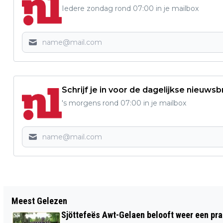
Iedere zondag rond 07:00 in je mailbox
Schrijf je in voor de dagelijkse nieuwsb
's morgens rond 07:00 in je mailbox
Vorig artikel
Meest Gelezen
MATHIJSEN NIEUWE TECHNISCH
Sjöttefeës Awt-Gelaen belooft weer een pr
DIRECTEUR FORTUNA SITTARD