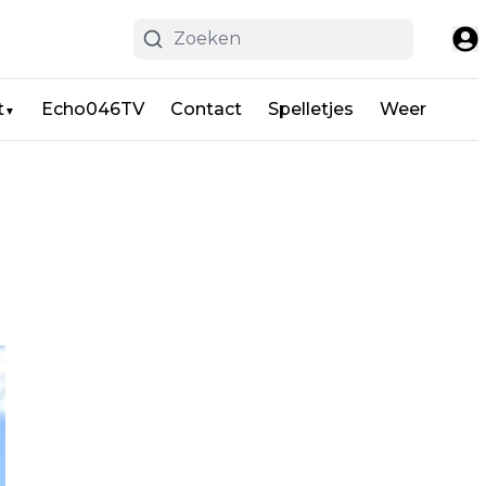
t
Echo046TV
Contact
Spelletjes
Weer
▼