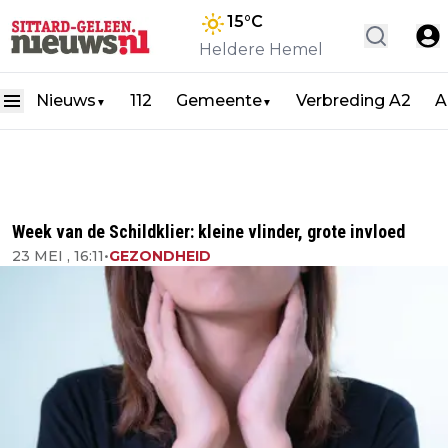
15
°C
Heldere Hemel
Nieuws
112
Gemeente
Verbreding A2
A
▼
▼
Week van de Schildklier: kleine vlinder, grote invloed
23 MEI , 16:11
•
GEZONDHEID