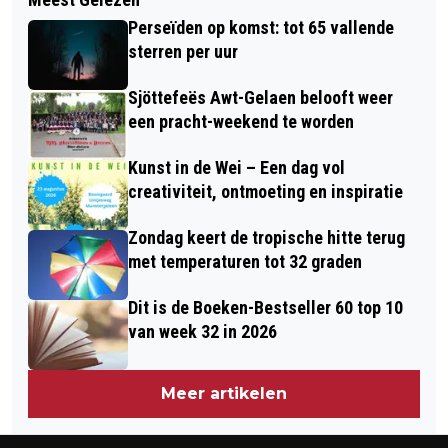
PREDICAAT KONINKLIJK VOOR 100-
MONUMENTEN
Perseïden op komst: tot 65 vallende
JARIG VELDEKE LIMBURG
sterren per uur
Sjöttefeës Awt-Gelaen belooft weer
een pracht-weekend te worden
Kunst in de Wei – Een dag vol
creativiteit, ontmoeting en inspiratie
Zondag keert de tropische hitte terug
met temperaturen tot 32 graden
Dit is de Boeken-Bestseller 60 top 10
van week 32 in 2026
Meer artikelen