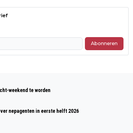
rief
Abonneren
Volgend artikel
KONING OPENT VERNIEUWD SPORTPARK
acht-weekend te worden
GLANERBROOK IN SITTARD-GELEEN
over nepagenten in eerste helft 2026