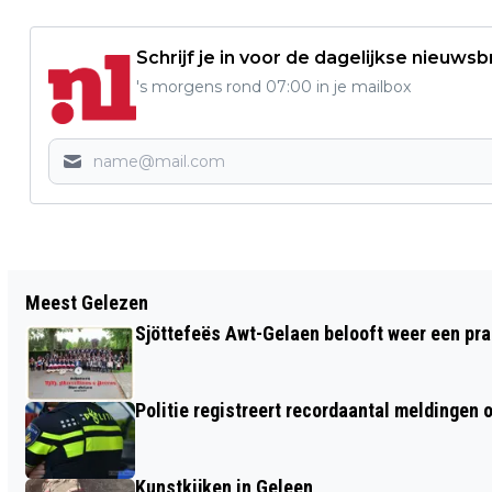
Schrijf je in voor de dagelijkse nieuwsb
's morgens rond 07:00 in je mailbox
Vorig artikel
Meest Gelezen
KING OPENS RENOVATED SPORTPARK
Sjöttefeës Awt-Gelaen belooft weer een pr
GLANERBROOK IN SITTARD-GELEEN
Politie registreert recordaantal meldingen 
Kunstkijken in Geleen