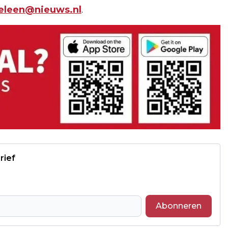
geleen@nieuws.nl
.
rief
Abonneren