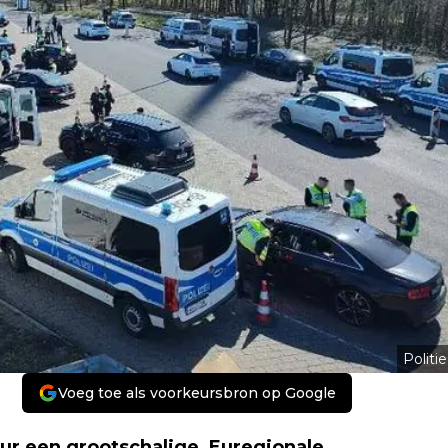
Politie
Voeg toe als voorkeursbron op Google
uur een grootschalige, Euregionale