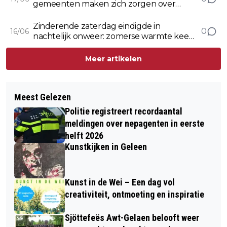
gemeenten maken zich zorgen over
lokale veiligheid
Zinderende zaterdag eindigde in
0
16/06
nachtelijk onweer: zomerse warmte keert
volgend weekend terug
Meer artikelen
Meest Gelezen
Politie registreert recordaantal
meldingen over nepagenten in eerste
helft 2026
Kunstkijken in Geleen
Kunst in de Wei – Een dag vol
creativiteit, ontmoeting en inspiratie
Sjöttefeës Awt-Gelaen belooft weer