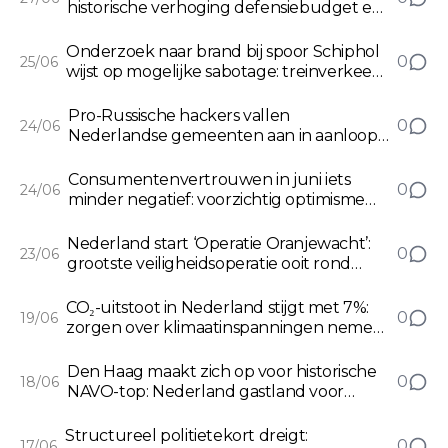
historische verhoging defensiebudget en
verhoogde waakzaamheid voor
gemeenten
Onderzoek naar brand bij spoor Schiphol
0
25/06
wijst op mogelijke sabotage: treinverkeer
ernstig ontregeld
Pro-Russische hackers vallen
0
24/06
Nederlandse gemeenten aan in aanloop
naar NAVO-top: waakzaamheid lokaal
verhoogd
Consumentenvertrouwen in juni iets
0
24/06
minder negatief: voorzichtig optimisme
onder huishoudens
Nederland start ‘Operatie Oranjewacht’:
0
23/06
grootste veiligheidsoperatie ooit rond
NAVO-top in Den Haag
CO₂-uitstoot in Nederland stijgt met 7%:
0
19/06
zorgen over klimaatinspanningen nemen
toe
Den Haag maakt zich op voor historische
0
18/06
NAVO-top: Nederland gastland voor
wereldleiders
Structureel politietekort dreigt:
0
17/06