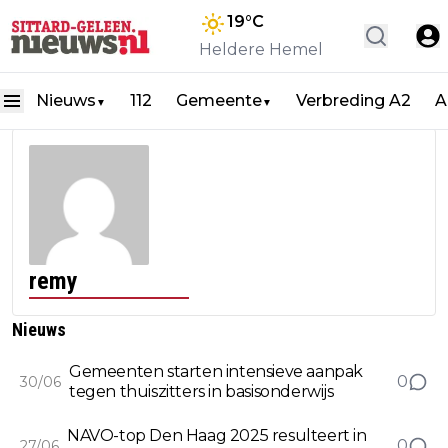
19
°C
Heldere Hemel
Nieuws
112
Gemeente
Verbreding A2
A
▼
▼
remy
Nieuws
Gemeenten starten intensieve aanpak
0
30/06
tegen thuiszitters in basisonderwijs
NAVO-top Den Haag 2025 resulteert in
0
27/06