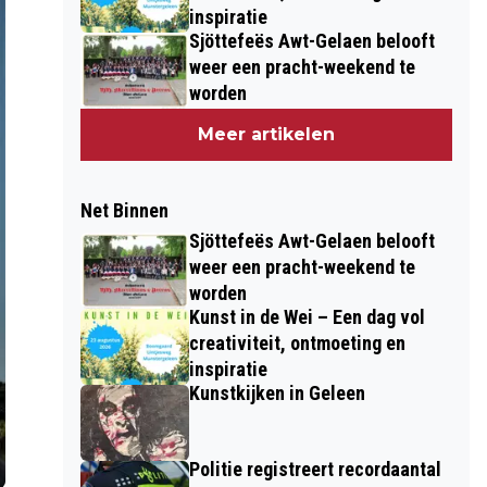
inspiratie
Sjöttefeës Awt-Gelaen belooft
weer een pracht-weekend te
worden
Meer artikelen
Net Binnen
Sjöttefeës Awt-Gelaen belooft
weer een pracht-weekend te
worden
Kunst in de Wei – Een dag vol
creativiteit, ontmoeting en
inspiratie
Kunstkijken in Geleen
Politie registreert recordaantal