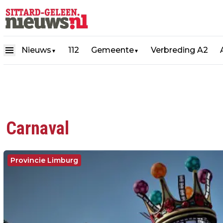
Nieuws
112
Gemeente
Verbreding A2
▼
▼
Carnaval
Provincie Limburg