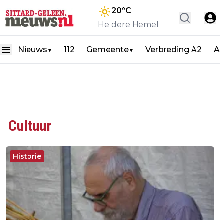
20
°C
Heldere Hemel
Nieuws
112
Gemeente
Verbreding A2
A
▼
▼
Cultuur
Historie