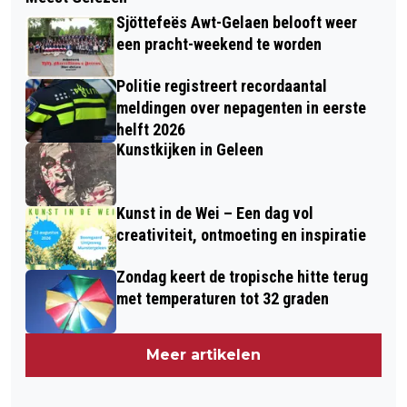
Sjöttefeës Awt-Gelaen belooft weer
een pracht-weekend te worden
Politie registreert recordaantal
meldingen over nepagenten in eerste
helft 2026
Kunstkijken in Geleen
Kunst in de Wei – Een dag vol
creativiteit, ontmoeting en inspiratie
Zondag keert de tropische hitte terug
met temperaturen tot 32 graden
Meer artikelen