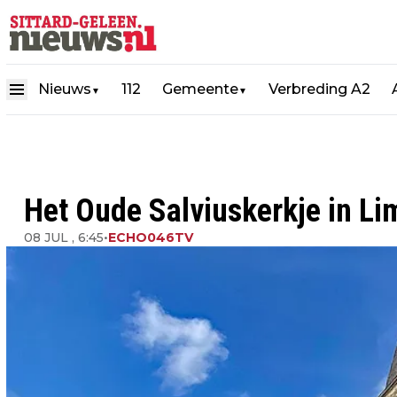
Nieuws
112
Gemeente
Verbreding A2
▼
▼
Het Oude Salviuskerkje in Li
08 JUL , 6:45
•
ECHO046TV