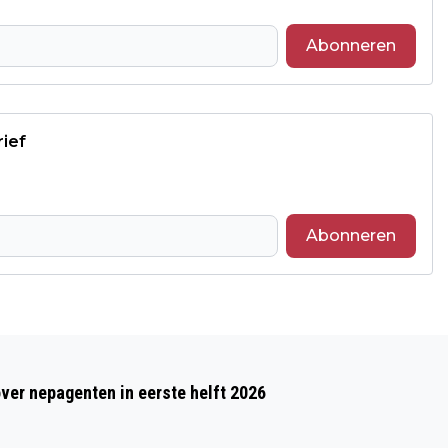
Abonneren
rief
Abonneren
Volgend artikel
MET DE AUTO NAAR OOSTENRIJK,
over nepagenten in eerste helft 2026
ITALIË OF ZWITSERLAND? DEZE DUITSE
BAUSTELLEN KUNNEN JE VAKANTIE