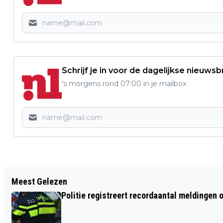
Schrijf je in voor de dagelijkse nieuwsb
's morgens rond 07:00 in je mailbox
Vorig artikel
Meest Gelezen
PROVINCIE STEUNT BOUWERS GROTE
Politie registreert recordaantal meldingen 
PRAALWAGENS