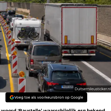
Duitsemileusticker.nl
Voeg toe als voorkeursbron op Google
 woord ‘Baustelle’ waarschijnlijk erg bekend