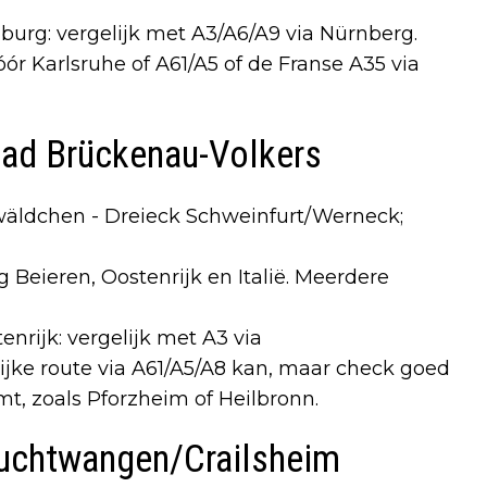
urg: vergelijk met A3/A6/A9 via Nürnberg.
vóór Karlsruhe of A61/A5 of de Franse A35 via
Bad Brückenau-Volkers
wäldchen - Dreieck Schweinfurt/Werneck;
 Beieren, Oostenrijk en Italië. Meerdere
nrijk: vergelijk met A3 via
jke route via A61/A5/A8 kan, maar check goed
mt, zoals Pforzheim of Heilbronn.
uchtwangen/Crailsheim