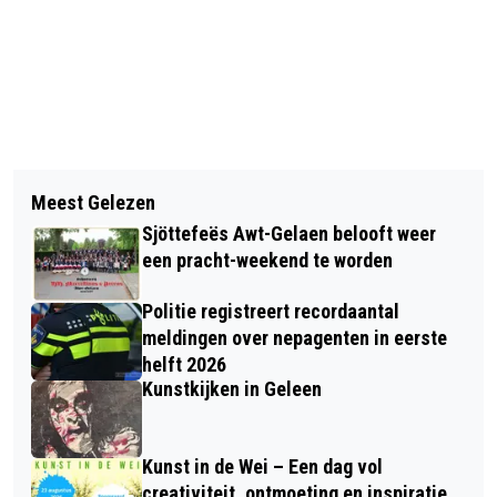
Vorig artikel
Volgend artikel
WISSELVALLIG EN FRIS
Meest Gelezen
VIDEO: PRINSEN SJRAVELAIRE 2025
WEEKENDWEER
Sjöttefeës Awt-Gelaen belooft weer
2026
een pracht-weekend te worden
Politie registreert recordaantal
meldingen over nepagenten in eerste
helft 2026
Kunstkijken in Geleen
Kunst in de Wei – Een dag vol
creativiteit, ontmoeting en inspiratie