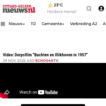
23
°C
Heldere Hemel
Nieuws
112
Gemeente
Verbreding A2
A
▼
▼
Video: Dorpsfilm “Buchten en Illikhoven in 1957”
29 NOV 2025, 6:50
•
ECHO046TV