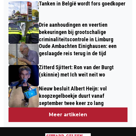
GRAET
Tanken in België wordt fors goedkoper
ZORGT TIJDELIJK VOOR AFSLUITING
A76-AFRITTEN
Drie aanhoudingen en veertien
bekeuringen bij grootschalige
criminaliteitscontrole in Limburg
Oude Ambachten Einighausen: een
geslaagde reis terug in de tijd
Zitterd Sjittert: Ron van der Burgt
(skinnie) met Ich weit neit wo
Nieuw besluit Albert Heijn: vol
koopzegelboekje duurt vanaf
september twee keer zo lang
Meer artikelen