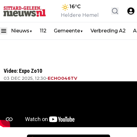
16
°C
Heldere Hemel
Nieuws
112
Gemeente
Verbreding A2
A
▼
▼
Video: Expo Zo10
03 DEC 2025, 12:30
•
ECHO046TV