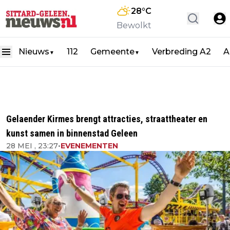
28
°C
Bewolkt
Nieuws
112
Gemeente
Verbreding A2
A
▼
▼
Gelaender Kirmes brengt attracties, straattheater en
kunst samen in binnenstad Geleen
28 MEI , 23:27
•
EVENEMENTEN