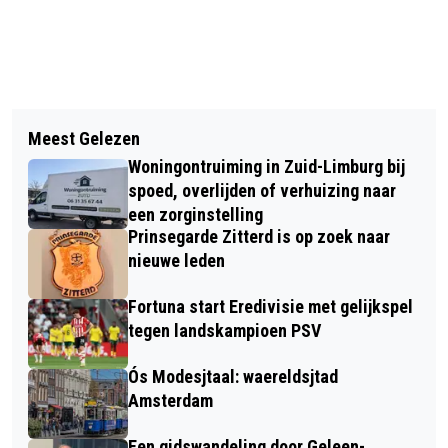
Vorig artikel
Volgend artikel
GENIETEN VAN DE ZOMER ÉN TOCH
Meest Gelezen
GEMEENTE SITTARD-GELEEN SLUIT
AFVALLEN
Woningontruiming in Zuid-Limburg bij
2025 AF MET POSITIEF RESULTAAT
spoed, overlijden of verhuizing naar
VAN 1,7 MILJOEN EURO
een zorginstelling
Prinsegarde Zitterd is op zoek naar
nieuwe leden
Fortuna start Eredivisie met gelijkspel
tegen landskampioen PSV
Ós Modesjtaal: waereldsjtad
Amsterdam
Een gidswandeling door Geleen-