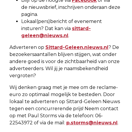
Blijf op de hoogte via
Facebook
of via
de nieuwsbrief, inschrijven onderaan deze
pagina.
Lokaal(pers)bericht of evenement
insturen? Dat kan via
sittard-
geleen@nieuws.nl
.
Adverteren op
Sittard-Geleen.nieuws.nl
? De
bezoekersaantallen blijven stijgen, wat onder
andere goed is voor de zichtbaarheid van onze
adverteerders. Wil jij je naamsbekendheid
vergroten?
Wij denken graag met je mee om de reclame-
euro zo optimaal mogelijk te besteden. Door
lokaal te adverteren op Sittard-Geleen Nieuws
tegen een concurrerende prijs! Neem contact
op met Paul Storms via de telefoon: 06-
22543972 of via de mail:
p.storms@nieuws.nl
.