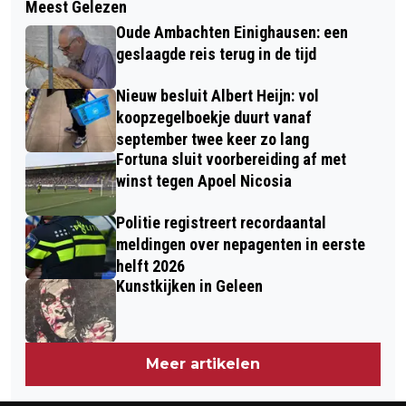
Meest Gelezen
SNELLE ROUWPOST WORDT EXTRA
ATTRACTIES, STRAATTHEATER EN
Oude Ambachten Einighausen: een
DUUR DOOR PRIJSVERHOGING POSTNL
KUNST SAMEN IN BINNENSTAD
geslaagde reis terug in de tijd
GELEEN
Nieuw besluit Albert Heijn: vol
koopzegelboekje duurt vanaf
september twee keer zo lang
Fortuna sluit voorbereiding af met
winst tegen Apoel Nicosia
Politie registreert recordaantal
meldingen over nepagenten in eerste
helft 2026
Kunstkijken in Geleen
Meer artikelen