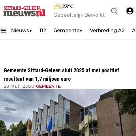
23
°C
Gedeeltelijk Bewolkt
Nieuws
112
Gemeente
Verbreding A2
A
▼
▼
Gemeente Sittard-Geleen sluit 2025 af met positief
resultaat van 1,7 miljoen euro
28 MEI , 23:50
•
GEMEENTE