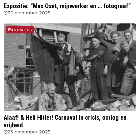
Expositie: “Max Oset, mijnwerker en … fotograaf”
30 december 2025
Exposities
Alaaf! & Heil Hitler! Carnaval in crisis, oorlog en
vrijheid
23 november 2025