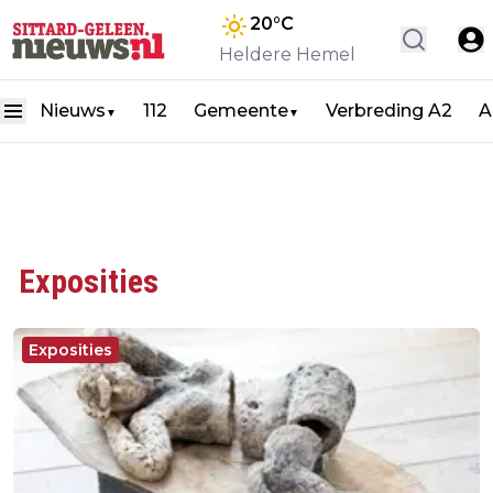
20
°C
Heldere Hemel
Nieuws
112
Gemeente
Verbreding A2
A
▼
▼
Exposities
Exposities