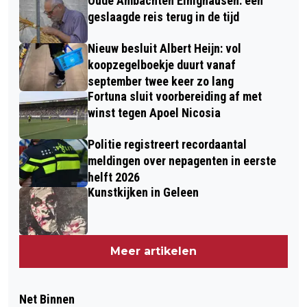
Oude Ambachten Einighausen: een
geslaagde reis terug in de tijd
Nieuw besluit Albert Heijn: vol
koopzegelboekje duurt vanaf
september twee keer zo lang
Fortuna sluit voorbereiding af met
winst tegen Apoel Nicosia
Politie registreert recordaantal
meldingen over nepagenten in eerste
helft 2026
Kunstkijken in Geleen
Meer artikelen
Net Binnen