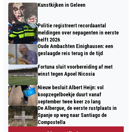
Kunstkijken in Geleen
Politie registreert recordaantal
meldingen over nepagenten in eerste
helft 2026
Oude Ambachten Einighausen: een
geslaagde reis terug in de tijd
Fortuna sluit voorbereiding af met
winst tegen Apoel Nicosia
Nieuw besluit Albert Heijn: vol
koopzegelboekje duurt vanaf
september twee keer zo lang
De Albergue, de eerste rustplaats in
Spanje op weg naar Santiago de
Compostella