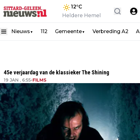
12
°C
Heldere Hemel
Nieuws
112
Gemeente
Verbreding A2
A
▼
▼
45e verjaardag van de klassieker The Shining
19 JAN , 6:55
•
FILMS