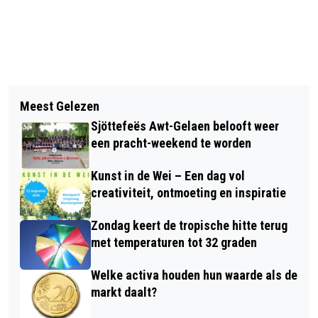
Vorig artikel
Volgend artikel
VIDEO: LIMBURG IN 1962, EEN
Meest Gelezen
HUIDSPECIALIST GEEFT EEN
PERSOONLIJKE VISIE VAN OTTO VAN
Sjöttefeës Awt-Gelaen belooft weer
GLIMLACH CADEAU AAN MENSEN
NIJENHOFF
een pracht-weekend te worden
MET KANKER IN BORN
Kunst in de Wei – Een dag vol
creativiteit, ontmoeting en inspiratie
Zondag keert de tropische hitte terug
met temperaturen tot 32 graden
Welke activa houden hun waarde als de
markt daalt?