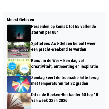
Vorig artikel
Volgend artikel
FRAUDE MET ZORGDIPLOMA’S DOOR
Meest Gelezen
ONDERNEMERSVERENIGING ZIET
ERVARINGSCERTIFICATEN (EVC’S):
Perseïden op komst: tot 65 vallende
FAILLISSEMENTEN VOORLOPIG NOG
OPROEP TOT VOORZICHTIGHEID
sterren per uur
STIJGEN
Sjöttefeës Awt-Gelaen belooft weer
een pracht-weekend te worden
Kunst in de Wei – Een dag vol
creativiteit, ontmoeting en inspiratie
Zondag keert de tropische hitte terug
met temperaturen tot 32 graden
Dit is de Boeken-Bestseller 60 top 10
van week 32 in 2026