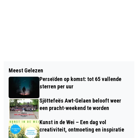
Vorig artikel
Volgend artikel
SPOORWERKZAAMHEDEN: BUSSEN
Meest Gelezen
ZWEMBADEN DE NIEUWE HATEBOER
VERVANGEN TREINEN TUSSEN
Perseïden op komst: tot 65 vallende
EN HET ANKER BLIJVEN ZEKER OPEN
SITTARD-HEERLEN EN SITTARD-
sterren per uur
T/M DECEMBER
MAASTRICHT RANDWYCK
Sjöttefeës Awt-Gelaen belooft weer
een pracht-weekend te worden
Kunst in de Wei – Een dag vol
creativiteit, ontmoeting en inspiratie