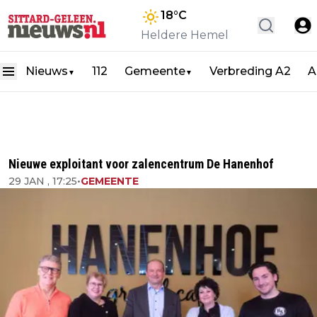
18
°C
Heldere Hemel
Nieuws
112
Gemeente
Verbreding A2
A
▼
▼
Nieuwe exploitant voor zalencentrum De Hanenhof
29 JAN , 17:25
•
GEMEENTE