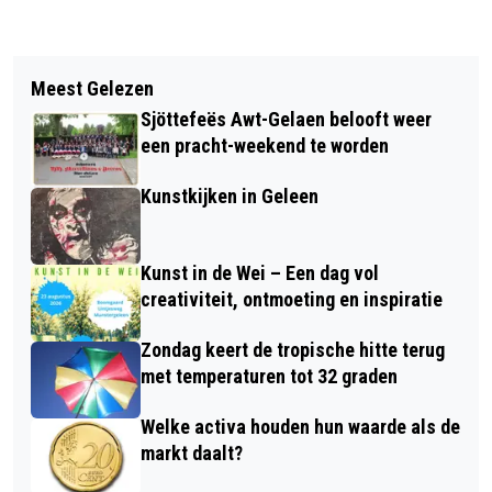
Vorig artikel
Volgend artikel
FORUM SITTARD ONTVANGT
Meest Gelezen
EEN HARTOPENENDE FILMAVOND MET
INTERNATIONALE BOXOFFICE BLUE
Sjöttefeës Awt-Gelaen belooft weer
DE FILM RESCUED HEARTS
RIBBON TIJDENS CINEEUROPE
een pracht-weekend te worden
Kunstkijken in Geleen
Kunst in de Wei – Een dag vol
creativiteit, ontmoeting en inspiratie
Zondag keert de tropische hitte terug
met temperaturen tot 32 graden
Welke activa houden hun waarde als de
markt daalt?