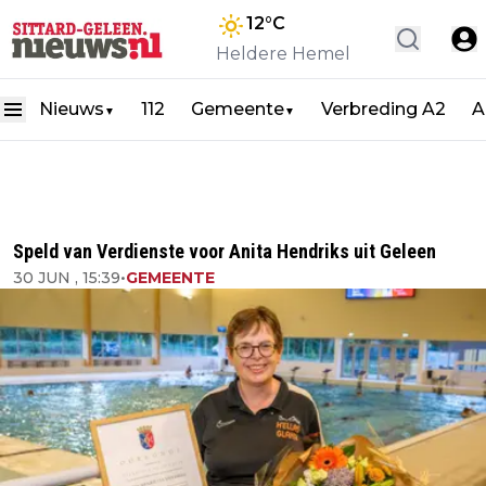
12
°C
Heldere Hemel
Nieuws
112
Gemeente
Verbreding A2
A
▼
▼
Speld van Verdienste voor Anita Hendriks uit Geleen
30 JUN , 15:39
•
GEMEENTE