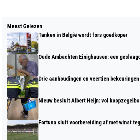
Vorig artikel
Meest Gelezen
FOTOSERIE: GESLAAGDE GARAGESALE
Tanken in België wordt fors goedkoper
IN WIJK DE BAANDERT
Oude Ambachten Einighausen: een geslaagde 
Drie aanhoudingen en veertien bekeuringen b
Nieuw besluit Albert Heijn: vol koopzegelb
Fortuna sluit voorbereiding af met winst te