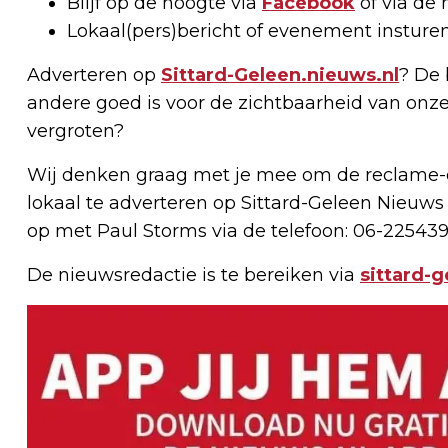
Blijf op de hoogte via
Facebook
of via de 
Lokaal(pers)bericht of evenement insture
Adverteren op
Sittard-Geleen.nieuws.nl
? De 
andere goed is voor de zichtbaarheid van onze
vergroten?
Wij denken graag met je mee om de reclame-e
lokaal te adverteren op Sittard-Geleen Nieuws
op met Paul Storms via de telefoon: 06-225439
De nieuwsredactie is te bereiken via
sittard-