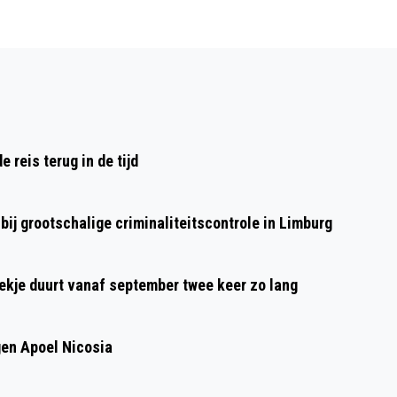
Volgend artikel
SPELD VAN VERDIENSTE VOOR ANITA
HENDRIKS UIT GELEEN
reis terug in de tijd
ij grootschalige criminaliteitscontrole in Limburg
oekje duurt vanaf september twee keer zo lang
gen Apoel Nicosia