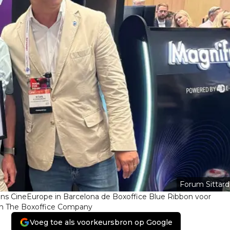
Forum Sittard
s CineEurope in Barcelona de Boxoffice Blue Ribbon voor
van The Boxoffice Company
Voeg toe als voorkeursbron op Google