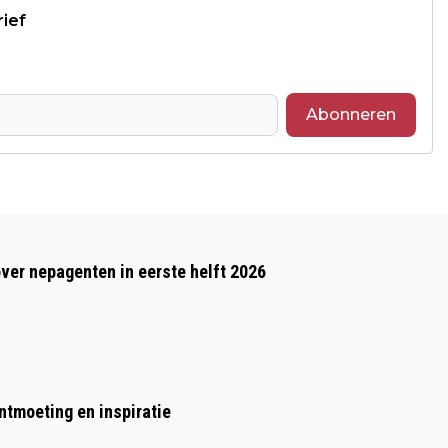
rief
Abonneren
Volgend artikel
FILMVERTONING 'DE INDISCHE TAFEL,
over nepagenten in eerste helft 2026
JONGENS VAN DE JAPANSE KAMPEN'
MET NAGESPREK
ontmoeting en inspiratie