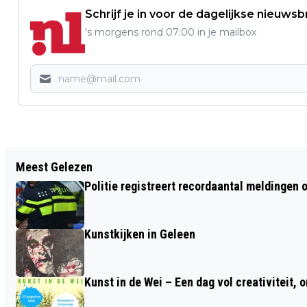
Schrijf je in voor de dagelijkse nieuwsb
's morgens rond 07:00 in je mailbox
Vorig artikel
Meest Gelezen
VERMOEDELIJK VEEL MEER BEVERS IN
Politie registreert recordaantal meldingen 
LIMBURG DAN GEDACHT
Kunstkijken in Geleen
Kunst in de Wei – Een dag vol creativiteit, 