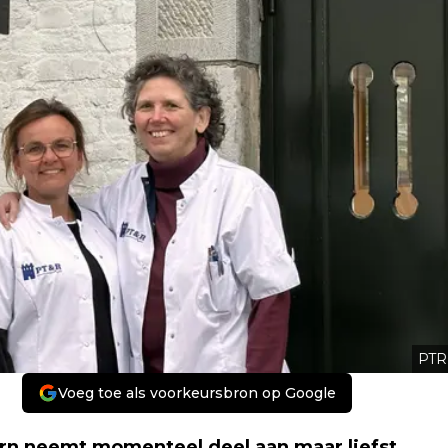
PTR
Voeg toe als voorkeursbron op Google
n neemt momenteel deel aan maar liefst