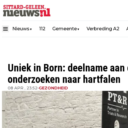
Nieuws
112
Gemeente
Verbreding A2
▼
▼
Uniek in Born: deelname aan d
onderzoeken naar hartfalen
08 APR , 23:52
•
GEZONDHEID