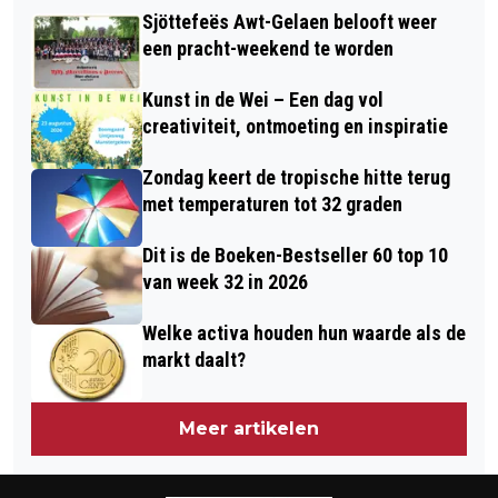
UNIEK IN BORN: DEELNAME AAN DRIE
GELEEN 2026
Sjöttefeës Awt-Gelaen belooft weer
INTERNATIONALE ONDERZOEKEN
een pracht-weekend te worden
NAAR HARTFALEN
Kunst in de Wei – Een dag vol
creativiteit, ontmoeting en inspiratie
Zondag keert de tropische hitte terug
met temperaturen tot 32 graden
Dit is de Boeken-Bestseller 60 top 10
van week 32 in 2026
Welke activa houden hun waarde als de
markt daalt?
Meer artikelen