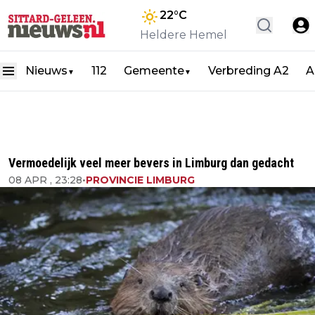
22
°C
Heldere Hemel
Nieuws
112
Gemeente
Verbreding A2
A
▼
▼
Vermoedelijk veel meer bevers in Limburg dan gedacht
08 APR , 23:28
•
PROVINCIE LIMBURG