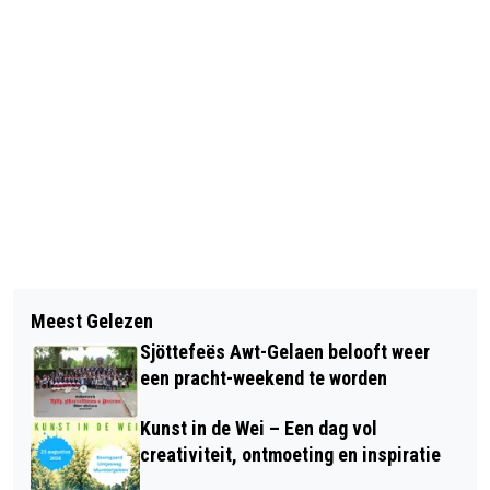
Vorig artikel
Volgend artikel
VAN KUL PÈS KULTUUR: IN VERBANDJ
Meest Gelezen
DANKJEWEL AAN IEDEREEN DIE ZICH
MIT DE VEKANS DITS MAOL WEIER
Sjöttefeës Awt-Gelaen belooft weer
INZET VOOR SITTARD-GELEEN
EIN ‘AWDJE’
een pracht-weekend te worden
Kunst in de Wei – Een dag vol
creativiteit, ontmoeting en inspiratie