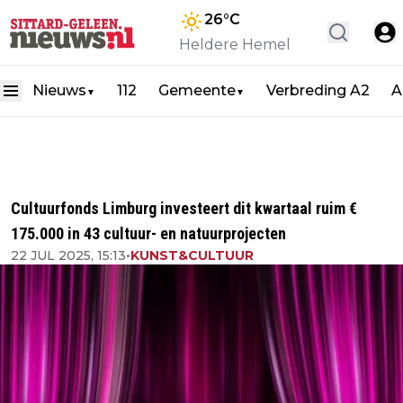
26
°C
Heldere Hemel
Nieuws
112
Gemeente
Verbreding A2
A
▼
▼
Cultuurfonds Limburg investeert dit kwartaal ruim €
175.000 in 43 cultuur- en natuurprojecten
22 JUL 2025, 15:13
•
KUNST&CULTUUR