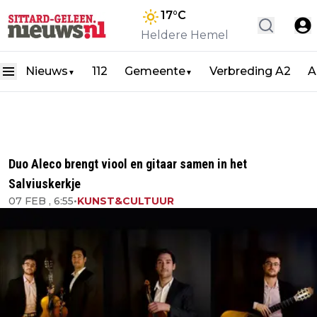
17
°C
Heldere Hemel
Nieuws
112
Gemeente
Verbreding A2
A
▼
▼
Duo Aleco brengt viool en gitaar samen in het
Salviuskerkje
07 FEB , 6:55
•
KUNST&CULTUUR