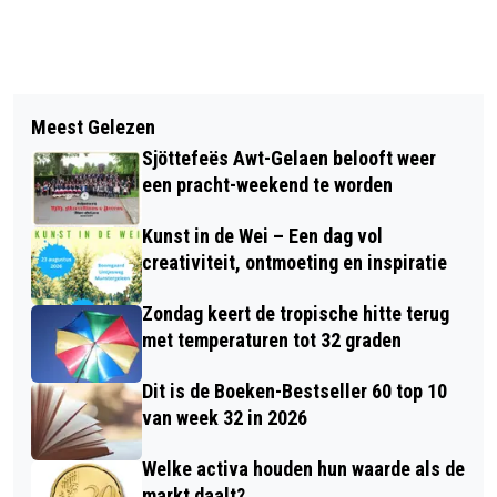
Vorig artikel
Volgend artikel
D66 MET RECORDLIJST VAN 50
Meest Gelezen
VEILIGHEIDSWAARSCHUWING
KANDIDATEN NAAR
Sjöttefeës Awt-Gelaen belooft weer
VERSCHILLENDE NUTRILON
GEMEENTERAADSVERKIEZINGEN
een pracht-weekend te worden
PRODUCTEN VAN DANONE
Kunst in de Wei – Een dag vol
creativiteit, ontmoeting en inspiratie
Zondag keert de tropische hitte terug
met temperaturen tot 32 graden
Dit is de Boeken-Bestseller 60 top 10
van week 32 in 2026
Welke activa houden hun waarde als de
markt daalt?