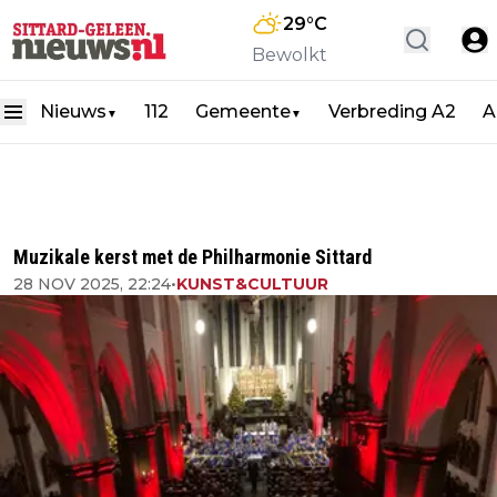
29
°C
Bewolkt
Nieuws
112
Gemeente
Verbreding A2
A
▼
▼
Muzikale kerst met de Philharmonie Sittard
28 NOV 2025, 22:24
•
KUNST&CULTUUR