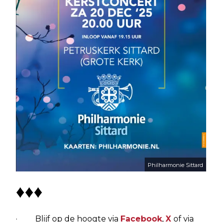
Philharmonie Sittard
♦♦♦
· Blijf op de hoogte via
Facebook
,
X
of via