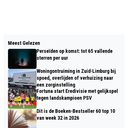
Vorig artikel
Volgend artikel
UPDATE: A2: WEEKENDAFSLUITING
Meest Gelezen
WISSELVALLIG EN FRIS
ST. JOOST - ECHT EN A73
Perseïden op komst: tot 65 vallende
WEEKENDWEER
MAASBRACHT -HET VONDEREN
sterren per uur
RICHTING MAASTRICHT
Woningontruiming in Zuid-Limburg bij
spoed, overlijden of verhuizing naar
een zorginstelling
Fortuna start Eredivisie met gelijkspel
tegen landskampioen PSV
Dit is de Boeken-Bestseller 60 top 10
van week 32 in 2026