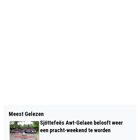
Vorig artikel
Volgend artikel
COLUMN: IN DE LUWTE VAN HET
Meest Gelezen
MEER MENSEN KOMEN IN
DECEMBERGEDRUIS
Sjöttefeës Awt-Gelaen belooft weer
AANMERKING VOOR HUURTOESLAG
een pracht-weekend te worden