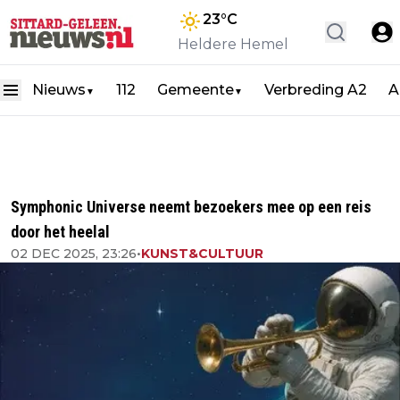
23
°C
Heldere Hemel
Nieuws
112
Gemeente
Verbreding A2
A
▼
▼
Symphonic Universe neemt bezoekers mee op een reis
door het heelal
02 DEC 2025, 23:26
•
KUNST&CULTUUR