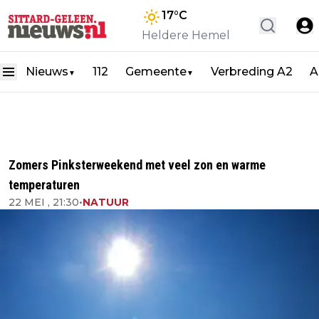
17
°C
Heldere Hemel
Nieuws
112
Gemeente
Verbreding A2
A
▼
▼
Zomers Pinksterweekend met veel zon en warme
temperaturen
22 MEI , 21:30
•
NATUUR