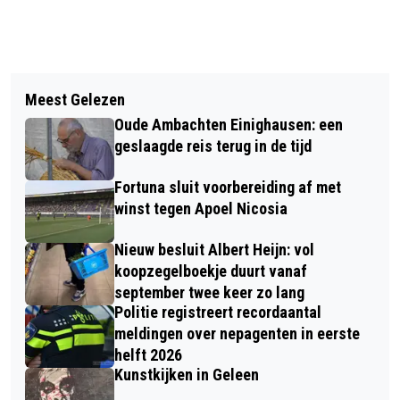
Vorig artikel
Volgend artikel
BRANDWEER BORN HOUDT
Meest Gelezen
TOON HERMANS HUIZEN
REALISTISCHE OEFENING IN ECHT-
Oude Ambachten Einighausen: een
ORGANISEREN BIJEENKOMST ‘BLIJF
SUSTEREN
geslaagde reis terug in de tijd
NABIJ’ OVER NABIJHEID EN
Fortuna sluit voorbereiding af met
VERBINDING
winst tegen Apoel Nicosia
Nieuw besluit Albert Heijn: vol
koopzegelboekje duurt vanaf
september twee keer zo lang
Politie registreert recordaantal
meldingen over nepagenten in eerste
helft 2026
Kunstkijken in Geleen